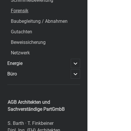
Schimmelbewertung
Forensik
Baubegleitung / Abnahmen
Gutachten
Beweissicherung
Netzwerk
open
Energie
child
menu
open
Büro
child
menu
Sidebar
AGB Architekten und
Sachverständige PartGmbB
S. Barth · T. Finkbeiner
Dipl. Ing. (FH) Architekten