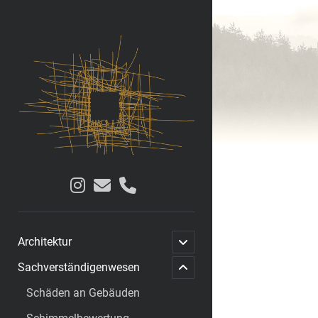
AGB
Architekten
und
Sachverständige
PartGmbB
instagram
email
phone
open
Architektur
menu
child
child
menu
Sachverständigenwesen
open
Schäden an Gebäuden