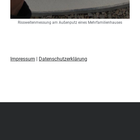
Rissweitenmessung am Außenputz eines Mehrfamilienhauses
Impressum
|
Datenschutzerklärung
Scroll
to
the
top