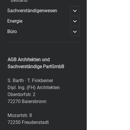
Bestand
open
Sachverständigenwesen
child
menu
open
Energie
child
menu
open
Büro
child
menu
Sidebar
AGB Architekten und
Sachverständige PartGmbB
S. Barth · T. Finkbeiner
Dipl. Ing. (FH) Architekten
Oberdorfstr. 2
72270 Baiersbronn
Mozartstr. 8
72250 Freudenstadt