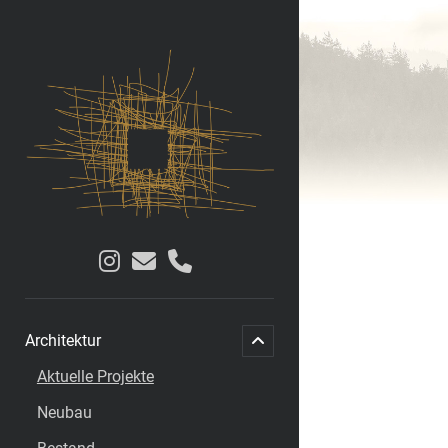
AGB
Architekten
und
Sachverständige
PartGmbB
instagram
email
phone
menu
child
Architektur
open
Aktuelle Projekte
Neubau