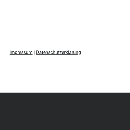
Impressum
|
Datenschutzerklärung
Scroll
to
the
top